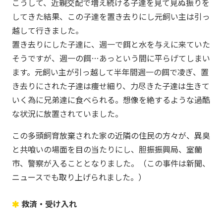
こうして、近親交配で増え続ける子達を見て見ぬ振りを
してきた結果、この子達を置き去りにし元飼い主は引っ
越して行きました。
置き去りにした子達に、週一で餌と水を与えに来ていた
そうですが、週一の餌…あっという間に平らげてしまい
ます。元飼い主が引っ越して半年間週一の餌で凌ぎ、置
き去りにされた子達は痩せ細り、力尽きた子達は生きて
いく為に兄弟達に食べられる。想像を絶するような過酷
な状況に放置されていました。
この多頭飼育放棄された家の近隣の住民の方々が、異臭
と共喰いの場面を目の当たりにし、胆振振興局、室蘭
市、警察が入ることとなりました。（この事件は新聞、
ニュースでも取り上げられました。）
救済・受け入れ