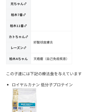
兄ちゃん♂
柏木7番♂
柏木11番♂
カトちゃん♂
好酸球皮膚炎
レーズン♂
柏木Aちゃん
天疱瘡（自己免疫疾患）
この子達には下記の療法食を与えています
ロイヤルカナン 低分子プロテイン